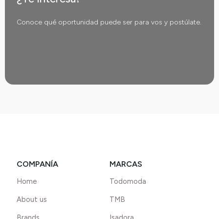
Conoce qué oportunidad puede ser para vos y postúlate.
COMPANÍA
MARCAS
Home
Todomoda
About us
TMB
Brands
Isadora